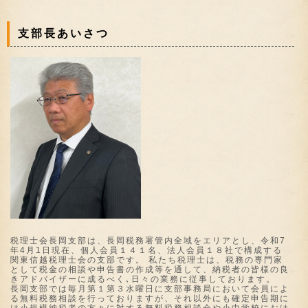
支部長あいさつ
税理士会長岡支部は、長岡税務署管内全域をエリアとし、令和7
年4月1日現在、個人会員１４１名、法人会員１８社で構成する
関東信越税理士会の支部です。 私たち税理士は、税務の専門家
として税金の相談や申告書の作成等を通して、納税者の皆様の良
きアドバイザーに成るべく､日々の業務に従事しております。
長岡支部では毎月第１第３水曜日に支部事務局において会員によ
る無料税務相談を行っておりますが、それ以外にも確定申告期に
は小規模納税者の方々に対する無料税務相談会や小中学校におけ