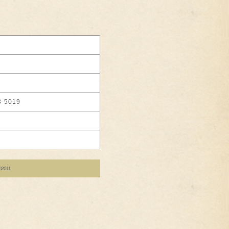
-5019
d©2011