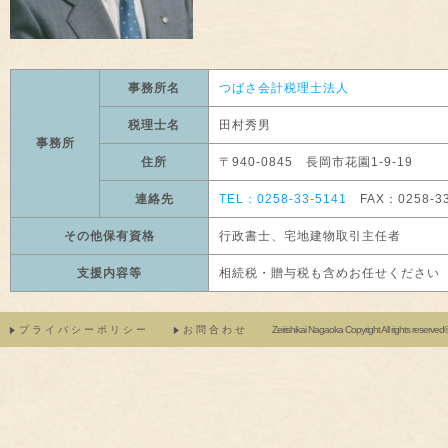
事務所名
つばさ会計税理士法人
税理士名
田村秀男
事務所
住所
〒940-0845 長岡市花園1-9-19
連絡先
TEL：0258-33-5141
FAX：0258-33
その他保有資格
行政書士、宅地建物取引主任者
支援内容等
相続税・贈与税も含めお任せください
プライバシーポリシー
お問合わせ
Zeirishikai Nagaoka Copyright All rights reserve